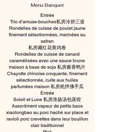
Menu Banquet
Entrée
Trio d’amuse-bouches私房冷拼三道
Rondelles de cuisse de poulet jaune
finement sélectionnées, marinées au
safran
私房藏红花黄鸡卷
Rondelles de cuisse de canard
caramélisées avec une sauce brune
maison à base de soja 私房酱香鸭片
Chayotte chinoise croquante, finement
sélectionnée, cuite aux huiles
parfumées maison 私房炝拌佛手瓜
Entrée
Soleil et Lune 私房淮扬汤包蒸饺
Assortiment vapeur de petits baos
xiaolongbao au porc haché sur place et
ravioli porc crevettes dans leur bouillon
clair traditionnel
Plat