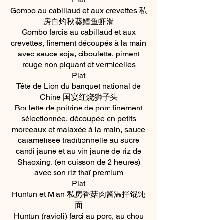
Gombo au cabillaud et aux crevettes 私
房白灼秋葵鳕鱼虾滑
Gombo farcis au cabillaud et aux
crevettes, finement découpés à la main
avec sauce soja, ciboulette, piment
rouge non piquant et vermicelles
Plat
Tête de Lion du banquet national de
Chine 国宴红烧狮子头
Boulette de poitrine de porc finement
sélectionnée, découpée en petits
morceaux et malaxée à la main, sauce
caramélisée traditionnelle au sucre
candi jaune et au vin jaune de riz de
Shaoxing, (en cuisson de 2 heures)
avec son riz thaï premium
Plat
Huntun et Mian 私房香菇肉酱温拌馄饨
面
Huntun (ravioli) farci au porc, au chou