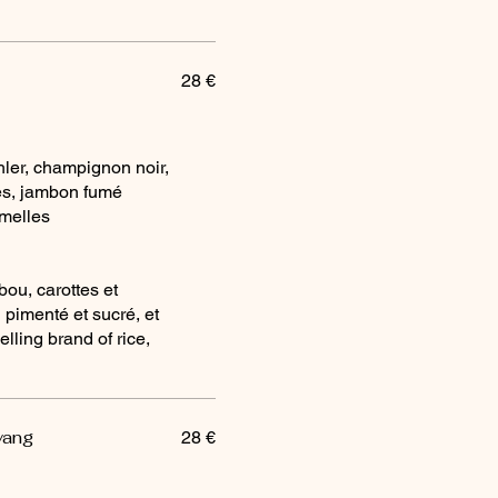
28 €
ler, champignon noir,
es, jambon fumé
émelles
ou, carottes et
 pimenté et sucré, et
lling brand of rice,
yang
28 €