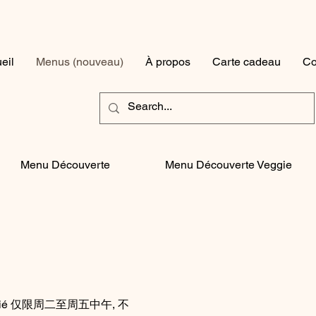
eil
Menus (nouveau)
À propos
Carte cadeau
Co
Menu Découverte
Menu Découverte Veggie
jour ferié 仅限周二至周五中午, 不