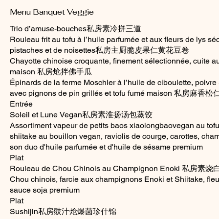
Menu Banquet Veggie
Trio d’amuse-bouches私房素冷拼三道
Rouleau frit au tofu à l’huile parfumée et aux fleurs de lys s
pistaches et de noisettes私房主厨脆皮果仁黄花豆卷
Chayotte chinoise croquante, finement sélectionnée, cuite a
maison 私房炝拌佛手瓜
Épinards de la ferme Moschler à l’huile de ciboulette, poivre
avec pignons de pin grillés et tofu fumé maison 私房麻
Entrée
Soleil et Lune Vegan私房素淮扬汤包蒸饺
Assortiment vapeur de petits baos xiaolongbaovegan au tofu
shiitake au bouillon vegan, raviolis de courge, carottes, ch
son duo d'huile parfumée et d'huile de sésame premium
Plat
Rouleau de Chou Chinois au Champignon Enoki 私
Chou chinois, farcie aux champignons Enoki et Shiitake, fle
sauce soja premium
Plat
Sushijin私房豉汁炝爆菌珍什锦