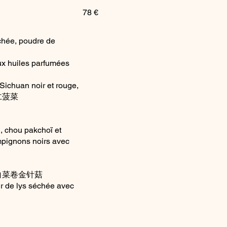
78 €
échée, poudre de
ux huiles parfumées
 Sichuan noir et rouge,
香松仁菠菜
, chou pakchoï et
ampignons noirs avec
房素烧白菜卷金针菇
ur de lys séchée avec